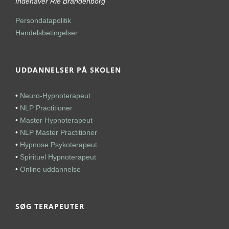
Indehaver Rie Brandenborg
Persondatapolitik
Handelsbetingelser
UDDANNELSER PÅ SKOLEN
•
Neuro-Hypnoterapeut
•
NLP Practitioner
•
Master Hypnoterapeut
•
NLP Master Practitioner
•
Hypnose Psykoterapeut
•
Spirituel Hypnoterapeut
•
Online uddannelse
SØG TERAPEUTER