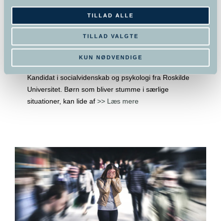
TILLAD ALLE
Børn som bliver stumme i særlige
situationer, kan lide af selektiv
TILLAD VALGTE
mutisme
KUN NØDVENDIGE
Af Millie Weng, studerende på Hypnose Skolen,
Kandidat i socialvidenskab og psykologi fra Roskilde
Universitet. Børn som bliver stumme i særlige
situationer, kan lide af
>> Læs mere