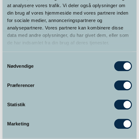
at analysere vores trafik. Vi deler også oplysninger om
Hypnose mod smerter Smerte som fænomen er
din brug af vores hjemmeside med vores partnere inden
subjektiv, dynamisk og psykologisk - et produkt af
for sociale medier, annonceringspartnere og
komplekse, dynamiske processer i hjernen. Måden,
analysepartnere. Vores partnere kan kombinere disse
vi ubevidst fortolker og tænker om
>> Læs mere
data med andre oplysninger, du har givet dem, eller som
de har indsamlet fra din brug af deres tjenester.
Samtykkevalg
Nødvendige
Præferencer
Statistik
Marketing