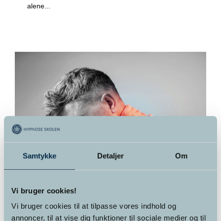
alene...
Samtykke
Detaljer
Om
Vi bruger cookies!
Hypnose mod smerter: Hvad siger
Vi bruger cookies til at tilpasse vores indhold og
forskningen?
annoncer, til at vise dig funktioner til sociale medier og til