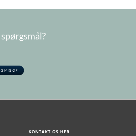
e spørgsmål?
NG MIG OP
KONTAKT OS HER