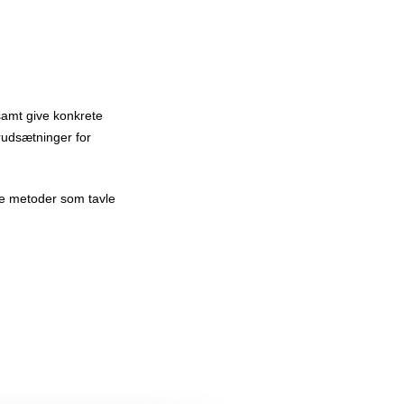
samt give konkrete
rudsætninger for
ske metoder som tavle