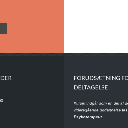
N
IDER
FORUDSÆTNING F
DELTAGELSE
00
Kurset indgår som en del af d
videregående uddannelse til
Psykoterapeut.