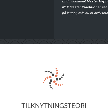
Er du uddannet
Master Hypn
NLP Master Practitioner
kan 
på kurset, hvis du er aktiv ter
TILKNYTNINGSTEORI