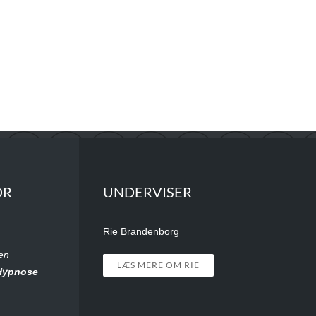
OR
UNDERVISER
Rie Brandenborg
en
LÆS MERE OM RIE
Hypnose