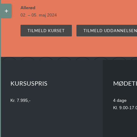
Toggle
Allerød
Sliding
02. – 05. maj 2024
Bar
Area
TILMELD KURSET
TILMELD UDDANNELSE
KURSUSPRIS
MØDET
Kr. 7.995,-
4 dage
Kl. 9.00-17.