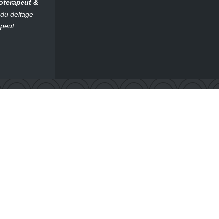
oterapeut &
du deltage
apeut.