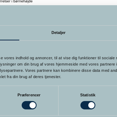
yrrelser i børnehøjde
et terapi – theraplay
forholdet
g som samfundsproblem
en, Skam som emotion
Detaljer
mekanismer
onisk skam
 og skam
se vores indhold og annoncer, til at vise dig funktioner til sociale
oplysninger om din brug af vores hjemmeside med vores partnere i
ysepartnere. Vores partnere kan kombinere disse data med andr
 deltagelse
et fra din brug af deres tjenester.
el af den videregående uddannelse til
Hypnose Psykoterapeut.
ypnoterapeut & NLP Master Practitioner kan du deltage på kurset hvis 
Præferencer
Statistik