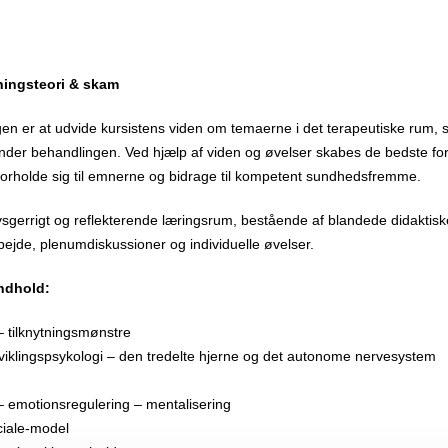
tningsteori & skam
en er at udvide kursistens viden om temaerne i det terapeutiske rum, 
under behandlingen. Ved hjælp af viden og øvelser skabes de bedste fo
 forholde sig til emnerne og bidrage til kompetent sundhedsfremme.
t, nysgerrigt og reflekterende læringsrum, bestående af blandede didakti
ejde, plenumdiskussioner og individuelle øvelser.
ndhold:
 – tilknytningsmønstre
dviklingspsykologi – den tredelte hjerne og det autonome nervesystem
 – emotionsregulering – mentalisering
ciale-model