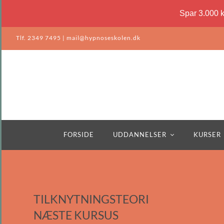
Spar 3.000 
Skip
Tlf. 2349 7495
|
mail@hypnoseskolen.dk
to
content
FORSIDE
UDDANNELSER
KURSER
TILKNYTNINGSTEORI
NÆSTE KURSUS