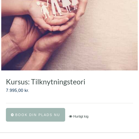
Kursus: Tilknytningsteori
7.995,00
kr.
Dette
BOOK DIN PLADS NU
Hurtigt kig
vare
har
flere