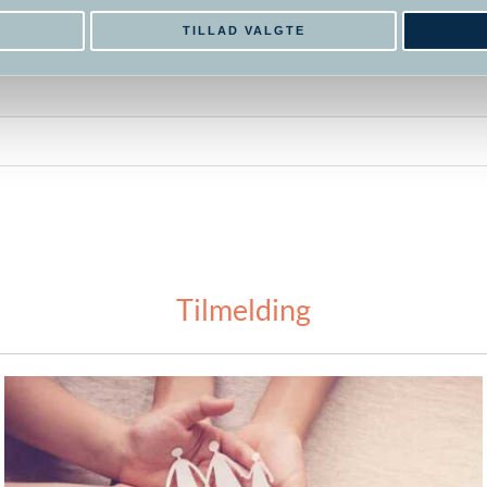
DATOER
E
TILLAD VALGTE
Tilmelding