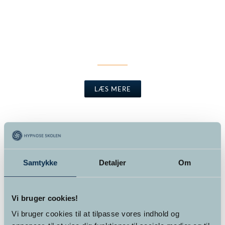
STRESSHÅNDTERING
LÆS MERE
Samtykke
Detaljer
Om
ANGST & TRAUME
Vi bruger cookies!
Vi bruger cookies til at tilpasse vores indhold og