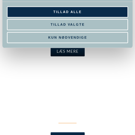
TILLAD ALLE
PSYKOPATOLOGI &
TILLAD VALGTE
FARMAKOLOGI
KUN NØDVENDIGE
LÆS MERE
SEXOLOGI & PARFORHOLD