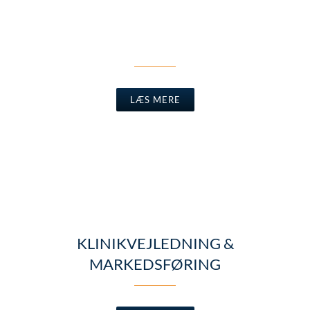
IKKE-ET-ORD-OM-MAD
LÆS MERE
KLINIKVEJLEDNING &
MARKEDSFØRING