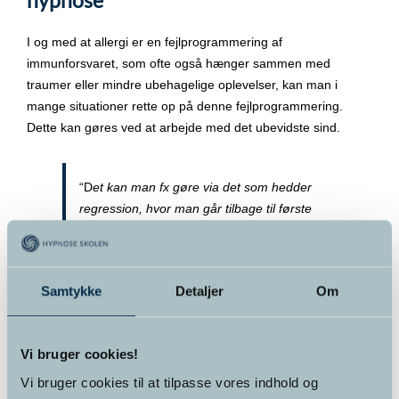
hypnose
I og med at allergi er en fejlprogrammering af
immunforsvaret, som ofte også hænger sammen med
traumer eller mindre ubehagelige oplevelser, kan man i
mange situationer rette op på denne fejlprogrammering.
Dette kan gøres ved at arbejde med det ubevidste sind.
“D
et kan man fx gøre via det som hedder
regression, hvor man går tilbage til første
gang man oplevede den allergiske
reaktion, eller til før den allergiske reaktion.
Det kan også være at man arbejder med
Samtykke
Detaljer
Om
visualiseringer og simpelthen forestiller sig,
at man kan gøre det som allergien tidligere
har hindret en i og have det godt med det”
Vi bruger cookies!
fortæller Keld Poulsen.
Vi bruger cookies til at tilpasse vores indhold og