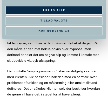
hvorigennem man søger at skabe forandring. Det gøres ved
at skabe adgang til det ubevidste sind via trance således at
TILLAD ALLE
det ubevidste er åbent og modtageligt for
”omprogrammering”.
TILLAD VALGTE
KUN NØDVENDIGE
Her skal trance forstås på samme måde som tilstanden vi
alle er i omkring det tidspunkt, hvor vi vågner og igen når vi
falder i søvn, samt hvis vi dagdrømmer i løbet af dagen. På
den måde er der intet hokus-pokus over hypnose, men
derimod handler det om at give slip og komme i kontakt med
sit ubevidste via dyb afslapning.
Den omtalte ”omprogrammering” sker selvfølgelig i samråd
med klienten. Alle sessioner indledes med en samtale hvor
problemet afdækkes og en målsætning eller ønsket tilstand
defineres. Det er således klienten selv der beskriver hvordan
de gerne vil have det, i stedet for at have allergi.