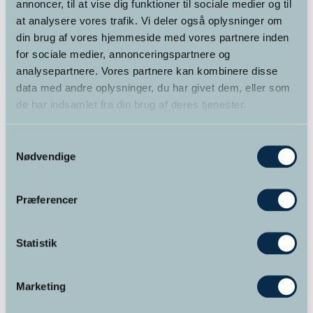
annoncer, til at vise dig funktioner til sociale medier og til
Det meste af tiden er det vores bevidste sind vi er i kontakt
at analysere vores trafik. Vi deler også oplysninger om
med, på trods af at det er det ubevidste sind, som på mange
din brug af vores hjemmeside med vores partnere inden
punkter former og definerer os, via de tanke- og
for sociale medier, annonceringspartnere og
handlemønstre vi har opbygget gennem vores liv. Det
analysepartnere. Vores partnere kan kombinere disse
ubevidste sind, eller det som også kaldes
data med andre oplysninger, du har givet dem, eller som
underbevidstheden, rummer alle vores erfaringer og
de har indsamlet fra din brug af deres tjenester.
oplevelser, store som små og det er her løsningen på alle
vores problemer ligger. Det giver sig selv for hvis vi kendte
Samtykkevalg
løsningen med vores bevidste sind, ville vi ikke have nogen
Nødvendige
problemer.
Præferencer
Hypnose er en ændret
Statistik
bevidsthedstilstand
Marketing
Hypnose er en form for ændret bevidsthedstilstand,