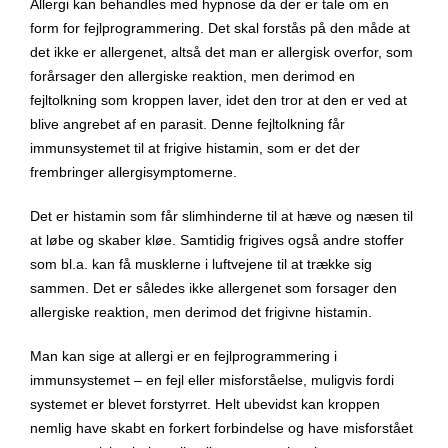
Allergi kan behandles med hypnose da der er tale om en
form for fejlprogrammering. Det skal forstås på den måde at
det ikke er allergenet, altså det man er allergisk overfor, som
forårsager den allergiske reaktion, men derimod en
fejltolkning som kroppen laver, idet den tror at den er ved at
blive angrebet af en parasit. Denne fejltolkning får
immunsystemet til at frigive histamin, som er det der
frembringer allergisymptomerne.
Det er histamin som får slimhinderne til at hæve og næsen til
at løbe og skaber kløe. Samtidig frigives også andre stoffer
som bl.a. kan få musklerne i luftvejene til at trække sig
sammen. Det er således ikke allergenet som forsager den
allergiske reaktion, men derimod det frigivne histamin.
Man kan sige at allergi er en fejlprogrammering i
immunsystemet – en fejl eller misforståelse, muligvis fordi
systemet er blevet forstyrret. Helt ubevidst kan kroppen
nemlig have skabt en forkert forbindelse og have misforstået