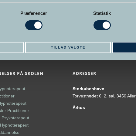
Kandidat i socialvidenskab og psykologi fra Roskilde
Universitet. Lige såvel som at vi voksne kan have
Præferencer
Statistik
problemer, gælder
>> Læs mere
E
TILLAD VALGTE
ELSER PÅ SKOLEN
ADRESSER
ypnoterapeut
Storkøbenhavn
titioner
Torvestrædet 6, 2. sal, 3450 Alle
Hypnoterapeut
Århus
er Practitioner
 Psykoterapeut
l Hypnoterapeut
uddannelse