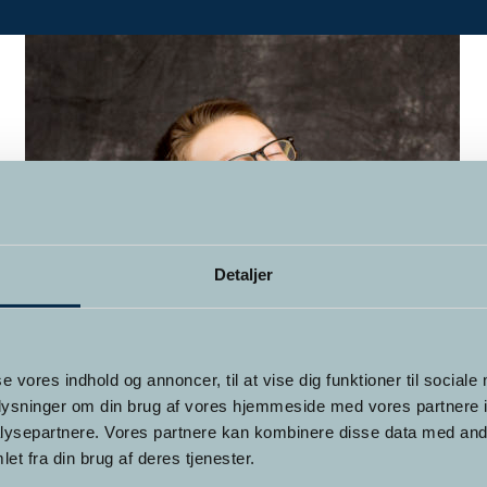
Detaljer
Forskning viser at mange børn og
se vores indhold og annoncer, til at vise dig funktioner til sociale
unge kan have stor gavn af
oplysninger om din brug af vores hjemmeside med vores partnere i
ysepartnere. Vores partnere kan kombinere disse data med andr
behandling med hypnose
et fra din brug af deres tjenester.
Af Millie Weng, studerende på Hypnose Skolen,