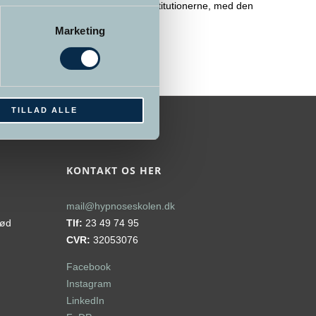
fotografering af børn i daginstitutionerne, med den
begrundelse at
>> Læs mere
Marketing
TILLAD ALLE
KONTAKT OS HER
mail@hypnoseskolen.dk
rød
Tlf:
23 49 74 95
CVR:
32053076
Facebook
Instagram
LinkedIn