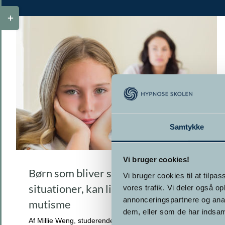
Toggle
Sliding
Bar
Area
Samtykke
Vi bruger cookies!
Børn som bliver stumme i særlige
Vi bruger cookies til at tilpas
situationer, kan lide af selektiv
vores trafik. Vi deler også 
annonceringspartnere og anal
mutisme
dem, eller som de har indsaml
Af Millie Weng, studerende på Hypnose Skolen,