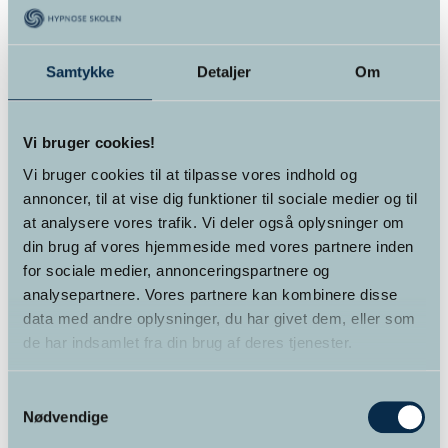
Varekategorier
Foredrag
(2)
Samtykke
Detaljer
Om
Kurser
(12)
Vi bruger cookies!
Kurser for alle
(6)
Vi bruger cookies til at tilpasse vores indhold og
annoncer, til at vise dig funktioner til sociale medier og til
Online kursus
(4)
at analysere vores trafik. Vi deler også oplysninger om
din brug af vores hjemmeside med vores partnere inden
Supervision
(1)
for sociale medier, annonceringspartnere og
Terapi
(1)
analysepartnere. Vores partnere kan kombinere disse
data med andre oplysninger, du har givet dem, eller som
Uddannelser
(3)
de har indsamlet fra din brug af deres tjenester.
Samtykkevalg
Nødvendige
Kurv