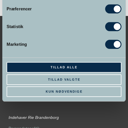
Præferencer
Statistik
Marketing
GRUNDLAGT I 1998
Hypnose Skolen &
Psykoterapeut Akademiet
TILLAD ALLE
TILLAD VALGTE
KUN NØDVENDIGE
Indehaver Rie Brandenborg