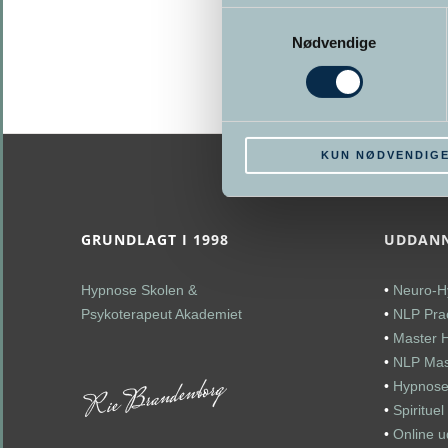
vælges
Samtykkevalg
på
Nødvendige
varesiden
KUN NØDVENDIG
GRUNDLAGT I 1998
UDDANN
Hypnose Skolen &
•
Neuro-H
Psykoterapeut Akademiet
•
NLP Prac
•
Master 
•
NLP Mast
•
Hypnose
•
Spiritue
•
Online 