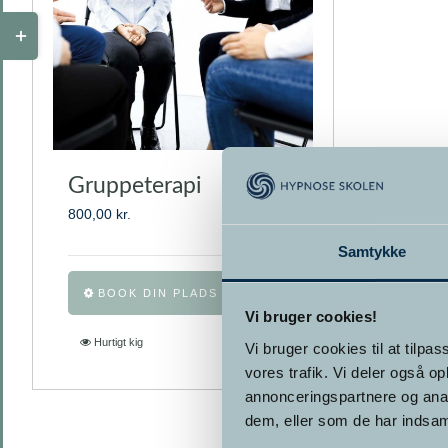
Toggle
Sliding
Bar
Area
Gruppeterapi
800,00
kr.
Samtykke
Dette
BOOK DIN PLADS NU
vare
Vi bruger cookies!
har
Hurtigt kig
Vi bruger cookies til at tilpas
flere
vores trafik. Vi deler også 
varianter.
annonceringspartnere og anal
Mulighederne
dem, eller som de har indsaml
kan