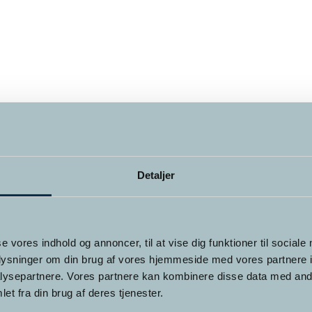
Detaljer
se vores indhold og annoncer, til at vise dig funktioner til sociale
oplysninger om din brug af vores hjemmeside med vores partnere i
ysepartnere. Vores partnere kan kombinere disse data med andr
et fra din brug af deres tjenester.