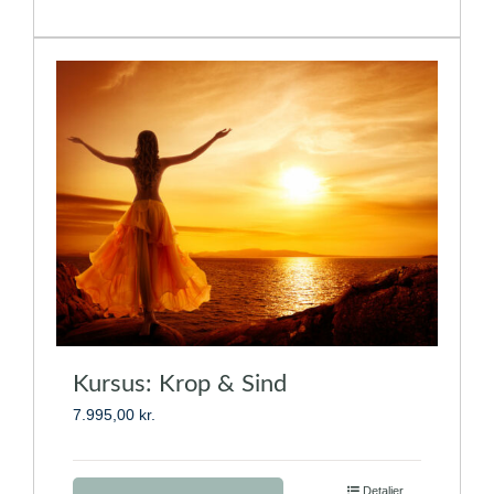
har
flere
varianter.
Mulighederne
kan
vælges
på
varesiden
Kursus: Krop & Sind
7.995,00
kr.
Dette
Detaljer