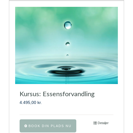
flere
varianter.
Mulighederne
kan
vælges
på
varesiden
Kursus: Essensforvandling
4.495,00
kr.
Dette
Detaljer
BOOK DIN PLADS NU
vare