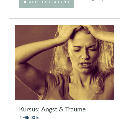
BOOK DIN PLADS NU
vare
har
flere
varianter.
Mulighederne
kan
vælges
på
varesiden
Kursus: Angst & Traume
7.995,00
kr.