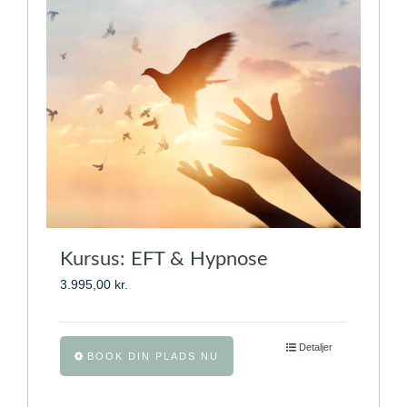
Mulighederne
kan
vælges
på
varesiden
Kursus: EFT & Hypnose
3.995,00
kr.
Dette
Detaljer
BOOK DIN PLADS NU
vare
har