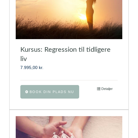
Kursus: Regression til tidligere
liv
7.995,00
kr.
Dette
Detaljer
BOOK DIN PLADS NU
vare
har
flere
varianter.
Mulighederne
kan