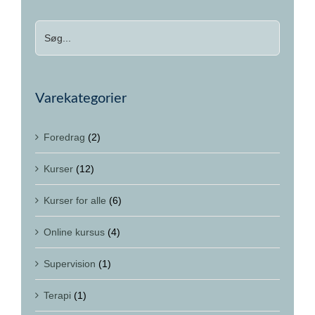
Varekategorier
Foredrag
(2)
Kurser
(12)
Kurser for alle
(6)
Online kursus
(4)
Supervision
(1)
Terapi
(1)