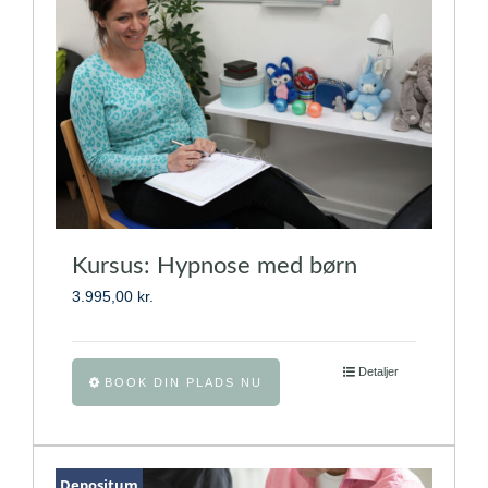
kan
vælges
på
varesiden
Kursus: Hypnose med børn
3.995,00
kr.
Dette
Detaljer
BOOK DIN PLADS NU
vare
har
flere
varianter.
Depositum