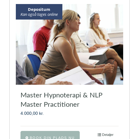
varianter.
Depositum
Mulighederne
Kan også tages online
kan
vælges
på
varesiden
Master Hypnoterapi & NLP
Master Practitioner
4.000,00
kr.
Dette
Detaljer
BOOK DIN PLADS NU