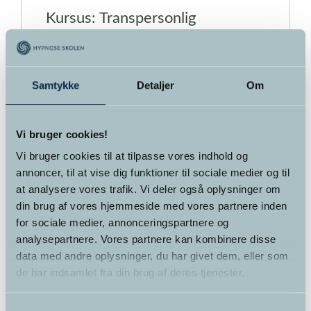
Kursus: Transpersonlig
Hypnoterapi
7.995,00
kr.
Samtykke
Detaljer
Om
Dette
Detaljer
BOOK DIN PLADS NU
vare
Vi bruger cookies!
har
flere
Vi bruger cookies til at tilpasse vores indhold og
varianter.
annoncer, til at vise dig funktioner til sociale medier og til
Mulighederne
at analysere vores trafik. Vi deler også oplysninger om
kan
din brug af vores hjemmeside med vores partnere inden
vælges
for sociale medier, annonceringspartnere og
på
analysepartnere. Vores partnere kan kombinere disse
varesiden
data med andre oplysninger, du har givet dem, eller som
de har indsamlet fra din brug af deres tjenester.
Samtykkevalg