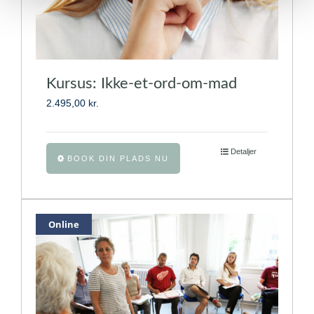
Kursus: Ikke-et-ord-om-mad
2.495,00
kr.
Dette
Detaljer
BOOK DIN PLADS NU
vare
har
flere
varianter.
Online
Mulighederne
kan
vælges
på
varesiden