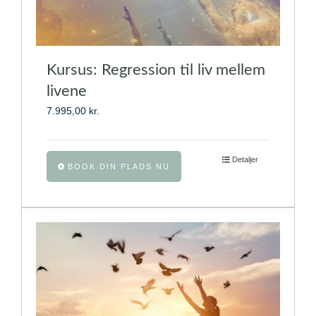
Kursus: Regression til liv mellem
livene
7.995,00
kr.
Dette
Detaljer
BOOK DIN PLADS NU
vare
har
flere
varianter.
Mulighederne
kan
vælges
på
varesiden