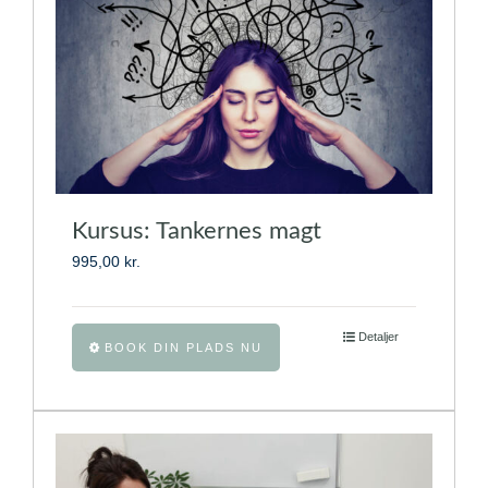
på
varesiden
Kursus: Tankernes magt
995,00
kr.
Dette
Detaljer
BOOK DIN PLADS NU
vare
har
flere
varianter.
Mulighederne