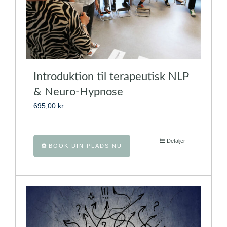
Introduktion til terapeutisk NLP
& Neuro-Hypnose
695,00
kr.
Dette
Detaljer
BOOK DIN PLADS NU
vare
har
flere
varianter.
Mulighederne
kan
vælges