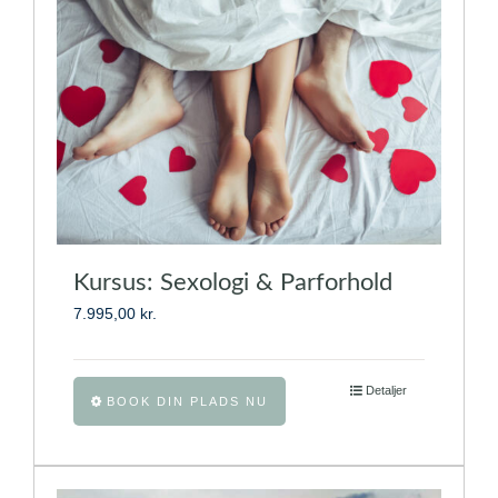
kan
vælges
på
varesiden
Kursus: Sexologi & Parforhold
7.995,00
kr.
Dette
Detaljer
BOOK DIN PLADS NU
vare
har
flere
varianter.