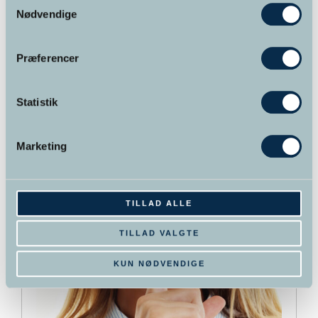
Nødvendige
Præferencer
Kursus: Juster dine sejl
995,00
kr.
Statistik
Dette
Detaljer
BOOK DIN PLADS NU
Marketing
vare
har
flere
varianter.
TILLAD ALLE
Mulighederne
kan
TILLAD VALGTE
vælges
KUN NØDVENDIGE
på
varesiden