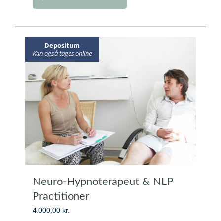
vare
har
flere
varianter.
Depositum
Mulighederne
Kan også tages online
kan
vælges
på
varesiden
Neuro-Hypnoterapeut & NLP
Practitioner
4.000,00
kr.