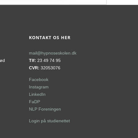
flere
varianter.
Mulighederne
kan
vælges
KONTAKT OS HER
på
varesiden
mail@hypnoseskolen.dk
rød
Tlf:
23 49 74 95
CVR:
32053076
Facebook
Instagram
LinkedIn
FaDP
NLP Foreningen
Login på studienettet