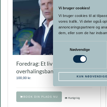
Vi bruger cookies!
Vi bruger cookies til at tilpas
vores trafik. Vi deler også 
annonceringspartnere og anal
dem, eller som de har indsaml
Samtykkevalg
Nødvendige
Foredrag: Et liv i
overhalingsbanen
KUN NØDVENDIG
100,00
kr.
BOOK DIN PLADS NU
Hurtigt kig