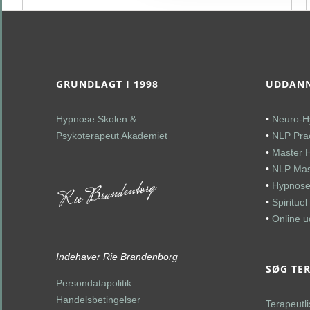
GRUNDLAGT I 1998
UDDANN
Hypnose Skolen &
•
Neuro-H
Psykoterapeut Akademiet
•
NLP Prac
•
Master 
•
NLP Mast
•
Hypnose
•
Spiritue
•
Online 
Indehaver Rie Brandenborg
SØG TE
Persondatapolitik
Handelsbetingelser
Terapeutli