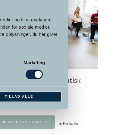
 medier og til at analysere
nden for sociale medier,
e oplysninger, du har givet
Marketing
Introduktion til terapeutisk
NLP & Neuro-Hypnose
TILLAD ALLE
95,00
kr.
Dette
BOOK DIN PLADS NU
Hurtigt kig
vare
har