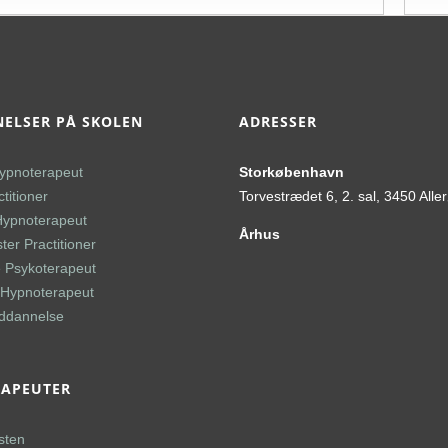
ELSER PÅ SKOLEN
ADRESSER
ypnoterapeut
Storkøbenhavn
titioner
Torvestrædet 6, 2. sal, 3450 Alle
Hypnoterapeut
Århus
er Practitioner
 Psykoterapeut
l Hypnoterapeut
uddannelse
RAPEUTER
sten