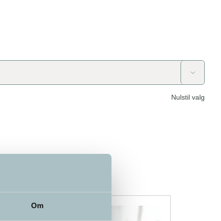

Nulstil valg
Om
Online