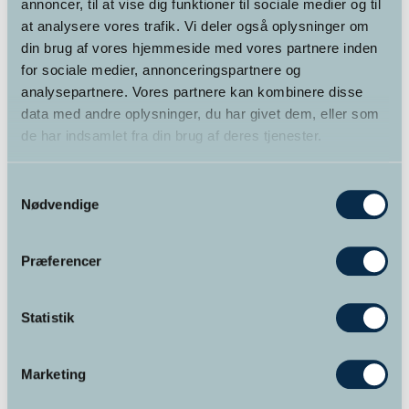
annoncer, til at vise dig funktioner til sociale medier og til
at analysere vores trafik. Vi deler også oplysninger om
din brug af vores hjemmeside med vores partnere inden
Varekategorier
for sociale medier, annonceringspartnere og
analysepartnere. Vores partnere kan kombinere disse
data med andre oplysninger, du har givet dem, eller som
Foredrag
(2)
de har indsamlet fra din brug af deres tjenester.
Kurser
(12)
Samtykkevalg
Kurser for alle
(6)
Nødvendige
Online kursus
(4)
Præferencer
Supervision
(1)
Statistik
Terapi
(1)
Uddannelser
(3)
Marketing