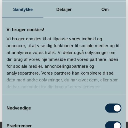
Varekategorier
Samtykke
Detaljer
Om
Foredrag
(2)
Vi bruger cookies!
Kurser
(12)
Vi bruger cookies til at tilpasse vores indhold og
Kurser for alle
(6)
annoncer, til at vise dig funktioner til sociale medier og til
at analysere vores trafik. Vi deler også oplysninger om
Online kursus
(4)
din brug af vores hjemmeside med vores partnere inden
for sociale medier, annonceringspartnere og
Supervision
(1)
analysepartnere. Vores partnere kan kombinere disse
data med andre oplysninger, du har givet dem, eller som
Terapi
(1)
de har indsamlet fra din brug af deres tjenester.
Uddannelser
(3)
Samtykkevalg
Nødvendige
Præferencer