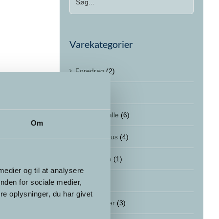
Varekategorier
Foredrag
(2)
Kurser
(12)
Kurser for alle
(6)
Om
Online kursus
(4)
Supervision
(1)
 medier og til at analysere
Terapi
(1)
nden for sociale medier,
e oplysninger, du har givet
Uddannelser
(3)