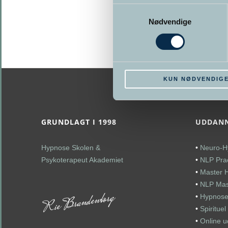
vælges
Samtykkevalg
på
Nødvendige
varesiden
KUN NØDVENDIG
GRUNDLAGT I 1998
UDDANN
Hypnose Skolen &
•
Neuro-H
Psykoterapeut Akademiet
•
NLP Prac
•
Master 
•
NLP Mast
•
Hypnose
•
Spiritue
•
Online 