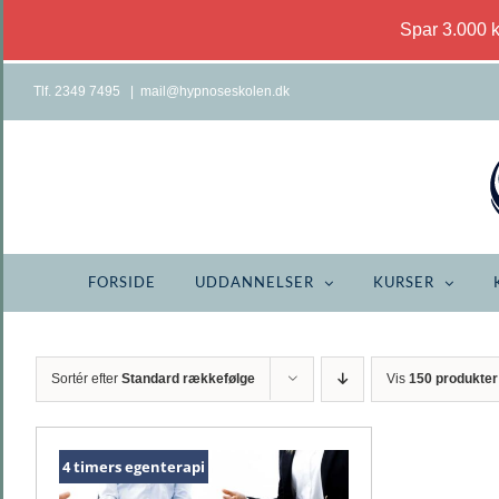
Spar 3.000 
Skip
Tlf. 2349 7495
|
mail@hypnoseskolen.dk
to
content
FORSIDE
UDDANNELSER
KURSER
Sortér efter
Standard rækkefølge
Vis
150 produkter
4 timers egenterapi