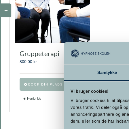
Toggle
Sliding
Bar
Area
Gruppeterapi
800,00
kr.
Samtykke
Dette
BOOK DIN PLADS NU
vare
Vi bruger cookies!
har
Hurtigt kig
Vi bruger cookies til at tilpas
flere
vores trafik. Vi deler også 
varianter.
annonceringspartnere og anal
Mulighederne
dem, eller som de har indsaml
kan