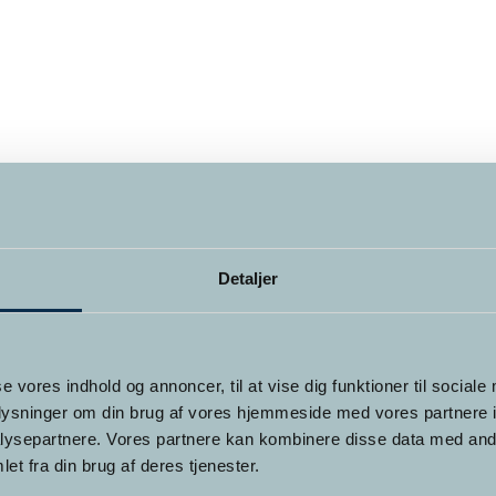
Detaljer
se vores indhold og annoncer, til at vise dig funktioner til sociale
oplysninger om din brug af vores hjemmeside med vores partnere i
ysepartnere. Vores partnere kan kombinere disse data med andr
et fra din brug af deres tjenester.