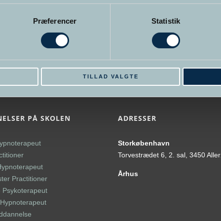
Præferencer
Statistik
E
TILLAD VALGTE
ELSER PÅ SKOLEN
ADRESSER
ypnoterapeut
Storkøbenhavn
titioner
Torvestrædet 6, 2. sal, 3450 Alle
Hypnoterapeut
Århus
er Practitioner
 Psykoterapeut
l Hypnoterapeut
uddannelse