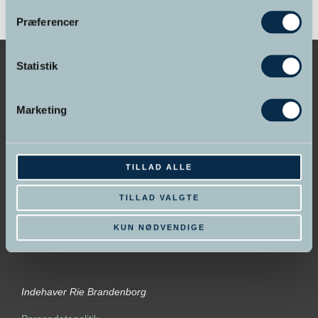
Præferencer
Statistik
Marketing
GRUNDLAGT I 1998
Hypnose Skolen &
Psykoterapeut Akademiet
TILLAD ALLE
TILLAD VALGTE
KUN NØDVENDIGE
Indehaver Rie Brandenborg