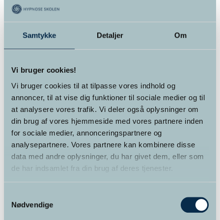
Varekategorier
Foredrag
(2)
Samtykke
Detaljer
Om
Kurser
(12)
Vi bruger cookies!
Kurser for alle
(6)
Vi bruger cookies til at tilpasse vores indhold og
annoncer, til at vise dig funktioner til sociale medier og til
Online kursus
(4)
at analysere vores trafik. Vi deler også oplysninger om
din brug af vores hjemmeside med vores partnere inden
Supervision
(1)
for sociale medier, annonceringspartnere og
Terapi
(1)
analysepartnere. Vores partnere kan kombinere disse
data med andre oplysninger, du har givet dem, eller som
Uddannelser
(3)
de har indsamlet fra din brug af deres tjenester.
Samtykkevalg
Nødvendige
Kurv