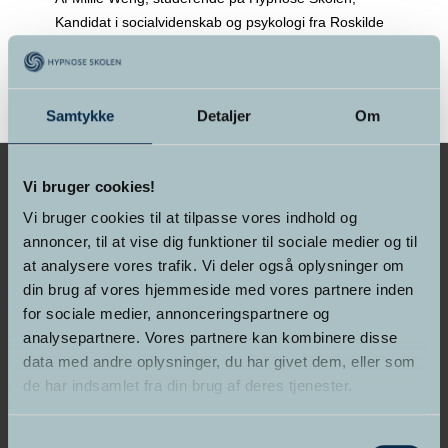
Kandidat i socialvidenskab og psykologi fra Roskilde
Universitet. De fleste kender januar som en måned
med udsalg, billig
>> Læs mere
Samtykke
Detaljer
Om
Vi bruger cookies!
Vi bruger cookies til at tilpasse vores indhold og
annoncer, til at vise dig funktioner til sociale medier og til
GRUNDLAGT I 1998
at analysere vores trafik. Vi deler også oplysninger om
din brug af vores hjemmeside med vores partnere inden
Hypnose Skolen &
for sociale medier, annonceringspartnere og
Psykoterapeut Akademiet
analysepartnere. Vores partnere kan kombinere disse
data med andre oplysninger, du har givet dem, eller som
de har indsamlet fra din brug af deres tjenester.
Samtykkevalg