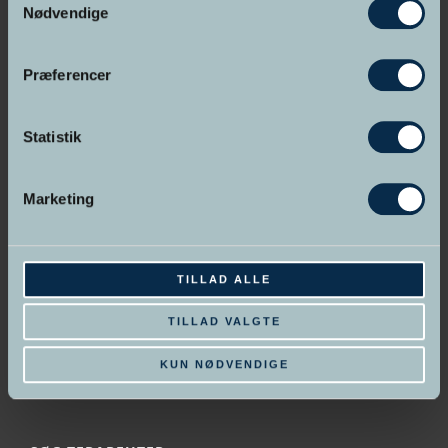
Nødvendige
Indehaver Rie Brandenborg
Præferencer
Persondatapolitik
Handelsbetingelser
Statistik
UDDANNELSER PÅ SKOLEN
Marketing
•
Neuro-Hypnoterapeut
•
NLP Practitioner
TILLAD ALLE
•
Master Hypnoterapeut
•
NLP Master Practitioner
TILLAD VALGTE
•
Hypnose Psykoterapeut
•
Spirituel Hypnoterapeut
KUN NØDVENDIGE
•
Online uddannelse