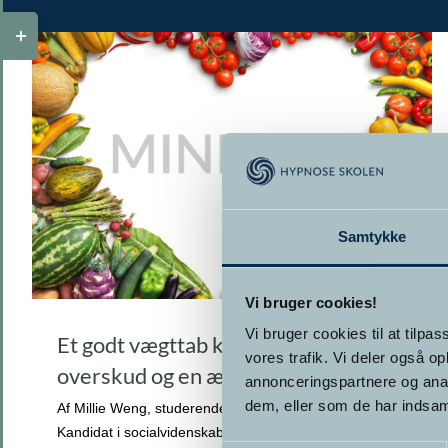
Toggle
Sliding
Bar
Area
Samtykke
Vi bruger cookies!
Vi bruger cookies til at tilpas
Et godt vægttab kræver mentalt
vores trafik. Vi deler også 
overskud og en ændring af mindset
annonceringspartnere og anal
dem, eller som de har indsaml
Af Millie Weng, studerende på Hypnose Skolen,
Kandidat i socialvidenskab og psykologi fra Roskilde