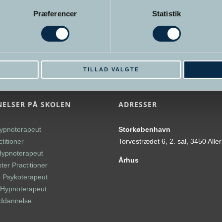
Præferencer
Statistik
E
TILLAD VALGTE
ELSER PÅ SKOLEN
ADRESSER
ypnoterapeut
Storkøbenhavn
titioner
Torvestrædet 6, 2. sal, 3450 Alle
Hypnoterapeut
Århus
er Practitioner
 Psykoterapeut
l Hypnoterapeut
uddannelse