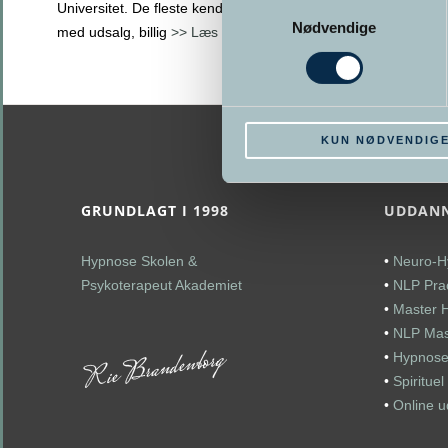
Samtykkevalg
Universitet. De fleste kender januar som en måned
Nødvendige
med udsalg, billig
>> Læs mere
KUN NØDVENDIG
GRUNDLAGT I 1998
UDDANN
Hypnose Skolen &
•
Neuro-H
Psykoterapeut Akademiet
•
NLP Prac
•
Master 
•
NLP Mast
•
Hypnose
•
Spiritue
•
Online 