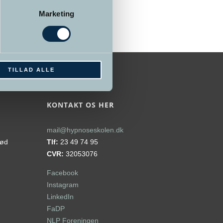
Marketing
TILLAD ALLE
KONTAKT OS HER
mail@hypnoseskolen.dk
rød
Tlf:
23 49 74 95
CVR:
32053076
Facebook
Instagram
LinkedIn
FaDP
NLP Foreningen