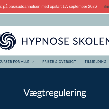
kr. på basisuddannelsen med opstart 17. september 2026
Tilm
KURSER FOR ALLE
PRISER & OVERSIGT
TILMELDING
Vægtregulering