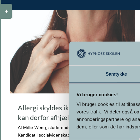
Toggle
Sliding
Bar
Area
Samtykke
Vi bruger cookies!
Vi bruger cookies til at tilpas
Allergi skyldes ikke kun genetik og
vores trafik. Vi deler også 
kan derfor afhjælpes med hypnose
annonceringspartnere og anal
dem, eller som de har indsaml
Af Millie Weng, studerende på Hypnose Skolen,
Kandidat i socialvidenskab og psykologi fra Roskilde