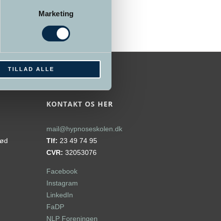
Marketing
TILLAD ALLE
KONTAKT OS HER
mail@hypnoseskolen.dk
rød
Tlf:
23 49 74 95
CVR:
32053076
Facebook
Instagram
LinkedIn
FaDP
NLP Foreningen