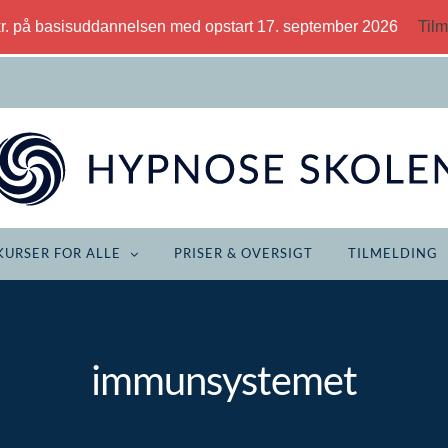
kr. på basisuddannelsen med opstart 17. september 2026
Tilm
KURSER FOR ALLE
PRISER & OVERSIGT
TILMELDING
immunsystemet