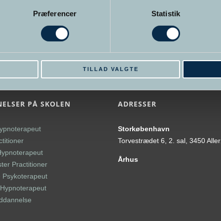
Præferencer
Statistik
E
TILLAD VALGTE
ELSER PÅ SKOLEN
ADRESSER
ypnoterapeut
Storkøbenhavn
titioner
Torvestrædet 6, 2. sal, 3450 Alle
Hypnoterapeut
Århus
er Practitioner
 Psykoterapeut
l Hypnoterapeut
uddannelse