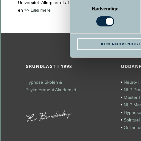
Samtykkevalg
Universitet. Allergi er et af de emner, som kan vække
Nødvendige
en
>> Læs mere
KUN NØDVENDIG
GRUNDLAGT I 1998
UDDANN
Hypnose Skolen &
•
Neuro-H
Psykoterapeut Akademiet
•
NLP Prac
•
Master 
•
NLP Mast
•
Hypnose
•
Spiritue
•
Online 