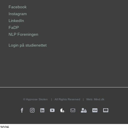
Facebook
Instagram
LinkedIn
FaDP
NLP Foreningen
Login på studienettet
©
Hypnose Skolen
| All Rights Reserved | Web:
Mind.dk
Facebook
Instagram
LinkedIn
YouTube
Terapeutlisten
E-
For
Visa
Mastercard
mail
studerende
2026