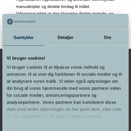
manuskripter og direkte forslag til målet.
Udgangspunktet er den klassiske direkte metode, og
må ikke sammenlignes med en session udført af en
>> Læs mere
Samtykke
Detaljer
Om
Vi bruger cookies!
Vi bruger cookies til at tilpasse vores indhold og
annoncer, til at vise dig funktioner til sociale medier og til
GRUNDLAGT I 1998
at analysere vores trafik. Vi deler også oplysninger om
din brug af vores hjemmeside med vores partnere inden
Hypnose Skolen &
for sociale medier, annonceringspartnere og
Psykoterapeut Akademiet
analysepartnere. Vores partnere kan kombinere disse
data med andre oplysninger, du har givet dem, eller som
de har indsamlet fra din brug af deres tjenester.