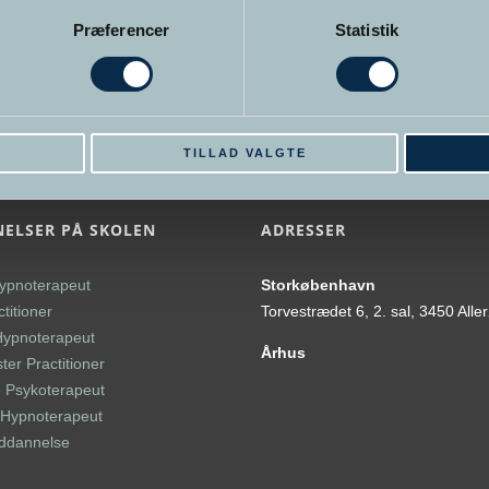
Præferencer
Statistik
E
TILLAD VALGTE
ELSER PÅ SKOLEN
ADRESSER
ypnoterapeut
Storkøbenhavn
titioner
Torvestrædet 6, 2. sal, 3450 Alle
Hypnoterapeut
Århus
er Practitioner
 Psykoterapeut
l Hypnoterapeut
uddannelse