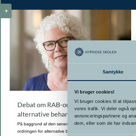
Toggle
Sliding
Bar
Area
Samtykke
Vi bruger cookies!
Vi bruger cookies til at tilpas
Debat om RAB-ordningen for
vores trafik. Vi deler også 
alternative behandlere
annonceringspartnere og anal
dem, eller som de har indsaml
På baggrund af den seneste tids debat omkring RAB-
ordningen for alternative behandlere, som bl.a.