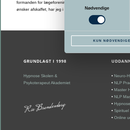
Samtykkevalg
formanden for lægeforeningen Andreas Rudkjøbing
Nødvendige
ønsker afskaffet, har jeg i et åbent brev
>> Læs mere
KUN NØDVENDIG
GRUNDLAGT I 1998
UDDANN
Hypnose Skolen &
•
Neuro-H
Psykoterapeut Akademiet
•
NLP Prac
•
Master 
•
NLP Mast
•
Hypnose
•
Spiritue
•
Online 