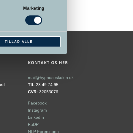
Marketing
TILLAD ALLE
KONTAKT OS HER
mail@hypnoseskolen.dk
rød
Tlf:
23 49 74 95
CVR:
32053076
Facebook
Instagram
LinkedIn
FaDP
NLP Foreningen