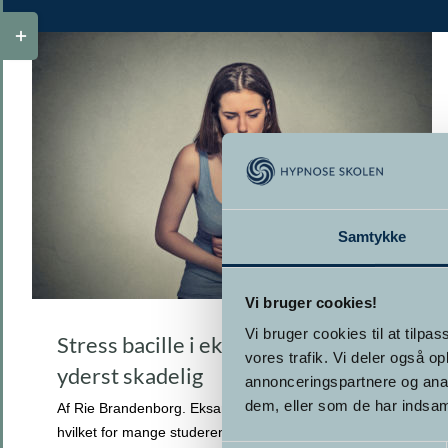
Toggle
Sliding
Bar
Area
Samtykke
Vi bruger cookies!
Vi bruger cookies til at tilpas
Stress bacille i eksamenstiden er
vores trafik. Vi deler også 
yderst skadelig
annonceringspartnere og anal
dem, eller som de har indsaml
Af Rie Brandenborg. Eksamenstiden står for døren,
hvilket for mange studerende er en periode hvor der