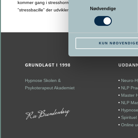
Samtykkevalg
kommer gang i stresshormonerne, det er nærmest en
Nødvendige
”stressbacille” der udvikler
>> Læs mere
KUN NØDVENDIG
GRUNDLAGT I 1998
UDDANN
Hypnose Skolen &
•
Neuro-H
Psykoterapeut Akademiet
•
NLP Prac
•
Master 
•
NLP Mast
•
Hypnose
•
Spiritue
•
Online 