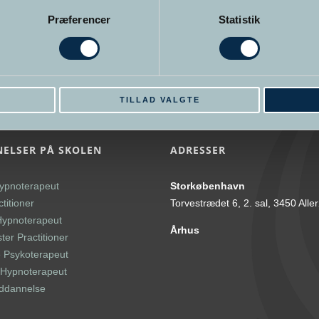
Præferencer
Statistik
E
TILLAD VALGTE
ELSER PÅ SKOLEN
ADRESSER
ypnoterapeut
Storkøbenhavn
titioner
Torvestrædet 6, 2. sal, 3450 Alle
Hypnoterapeut
Århus
er Practitioner
 Psykoterapeut
l Hypnoterapeut
uddannelse