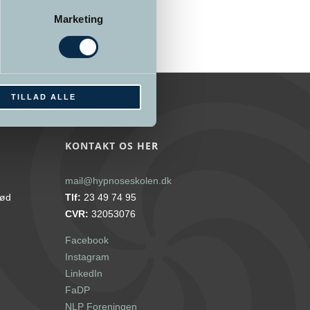
Marketing
TILLAD ALLE
KONTAKT OS HER
mail@hypnoseskolen.dk
rød
Tlf:
23 49 74 95
CVR:
32053076
Facebook
Instagram
LinkedIn
FaDP
NLP Foreningen