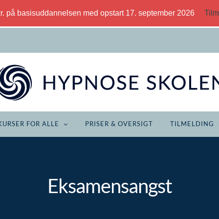
kr. på basisuddannelsen med opstart 17. september 2026
Tilm
KURSER FOR ALLE
PRISER & OVERSIGT
TILMELDING
Eksamensangst