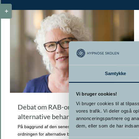
Toggle
Sliding
Bar
Area
Samtykke
Vi bruger cookies!
Vi bruger cookies til at tilpas
Debat om RAB-ordningen for
vores trafik. Vi deler også 
alternative behandlere
annonceringspartnere og anal
dem, eller som de har indsaml
På baggrund af den seneste tids debat omkring RAB-
ordningen for alternative behandlere, som bl.a.