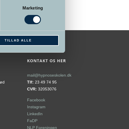
Marketing
TILLAD ALLE
KONTAKT OS HER
mail@hypnoseskolen.dk
rød
Tlf:
23 49 74 95
CVR:
32053076
Facebook
Instagram
LinkedIn
FaDP
NLP Foreningen