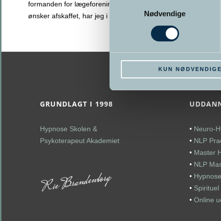
Samtykkevalg
formanden for lægeforeningen Andreas Rudkjøbing
Nødvendige
ønsker afskaffet, har jeg i et åbent brev
>> Læs mere
KUN NØDVENDIG
GRUNDLAGT I 1998
UDDANN
Hypnose Skolen &
•
Neuro-H
Psykoterapeut Akademiet
•
NLP Prac
•
Master 
•
NLP Mast
•
Hypnose
•
Spiritue
•
Online 