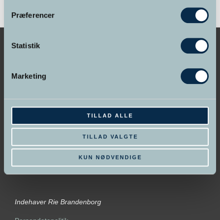
Præferencer
Statistik
Marketing
GRUNDLAGT I 1998
Hypnose Skolen &
Psykoterapeut Akademiet
TILLAD ALLE
TILLAD VALGTE
KUN NØDVENDIGE
Indehaver Rie Brandenborg