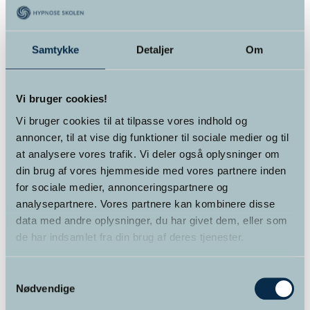
Varekategorier
Foredrag
(2)
Samtykke
Detaljer
Om
Kurser
(12)
Vi bruger cookies!
Kurser for alle
(6)
Vi bruger cookies til at tilpasse vores indhold og
annoncer, til at vise dig funktioner til sociale medier og til
Online kursus
(4)
at analysere vores trafik. Vi deler også oplysninger om
din brug af vores hjemmeside med vores partnere inden
Supervision
(1)
for sociale medier, annonceringspartnere og
Terapi
(1)
analysepartnere. Vores partnere kan kombinere disse
data med andre oplysninger, du har givet dem, eller som
Uddannelser
(3)
de har indsamlet fra din brug af deres tjenester.
Samtykkevalg
Nødvendige
Kurv