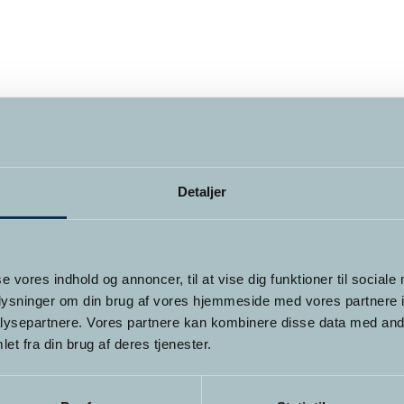
Detaljer
se vores indhold og annoncer, til at vise dig funktioner til sociale
oplysninger om din brug af vores hjemmeside med vores partnere i
ysepartnere. Vores partnere kan kombinere disse data med andr
et fra din brug af deres tjenester.