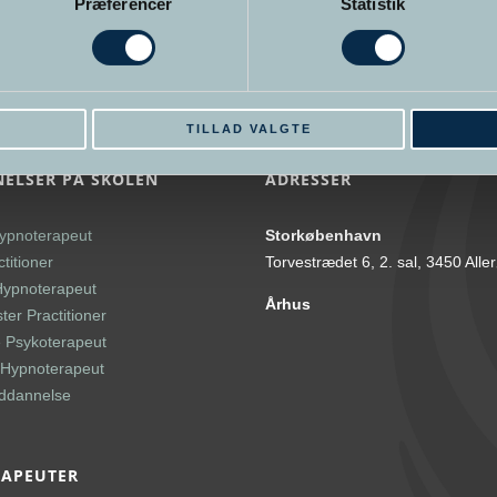
Præferencer
Statistik
E
TILLAD VALGTE
ELSER PÅ SKOLEN
ADRESSER
ypnoterapeut
Storkøbenhavn
titioner
Torvestrædet 6, 2. sal, 3450 Alle
Hypnoterapeut
Århus
er Practitioner
 Psykoterapeut
l Hypnoterapeut
uddannelse
RAPEUTER