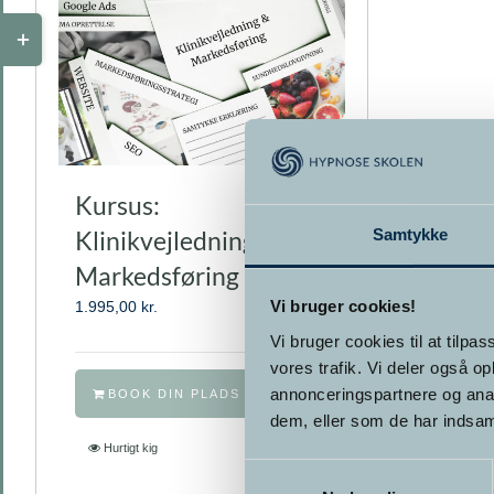
Toggle
Sliding
Bar
Area
Kursus:
Samtykke
Klinikvejledning &
Markedsføring
Vi bruger cookies!
1.995,00
kr.
Vi bruger cookies til at tilpas
vores trafik. Vi deler også 
annonceringspartnere og anal
BOOK DIN PLADS NU
dem, eller som de har indsaml
Hurtigt kig
Samtykkevalg