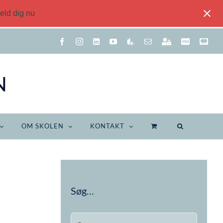
eld dig nu
Facebook
Instagram
LinkedIn
YouTube
Terapeutlisten
E-
For
Visa
Mast
mail
studerende
OM SKOLEN
KONTAKT
Søg…