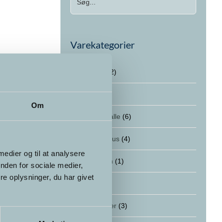
Varekategorier
Foredrag
(2)
Kurser
(12)
Om
Kurser for alle
(6)
Online kursus
(4)
 medier og til at analysere
Supervision
(1)
nden for sociale medier,
e oplysninger, du har givet
Terapi
(1)
Uddannelser
(3)