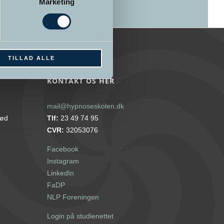
Marketing
TILLAD ALLE
KONTAKT OS HER
mail@hypnoseskolen.dk
rød
Tlf:
23 49 74 95
CVR:
32053076
Facebook
Instagram
LinkedIn
FaDP
NLP Foreningen
Login på studienettet