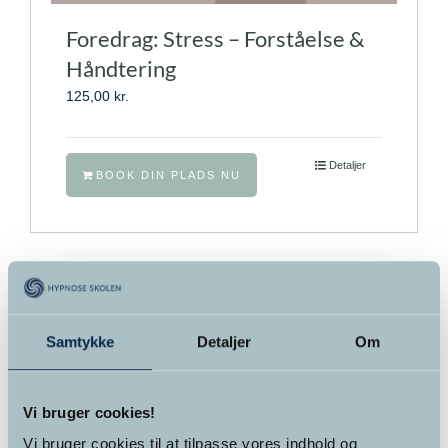
Foredrag: Stress – Forståelse &
Håndtering
125,00
kr.
Detaljer
BOOK DIN PLADS NU
Samtykke
Detaljer
Om
Søg…
Vi bruger cookies!
Vi bruger cookies til at tilpasse vores indhold og