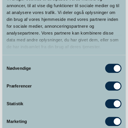
annoncer, til at vise dig funktioner til sociale medier og til
at analysere vores trafik. Vi deler også oplysninger om
din brug af vores hjemmeside med vores partnere inden
for sociale medier, annonceringspartnere og
Varekategorier
analysepartnere. Vores partnere kan kombinere disse
data med andre oplysninger, du har givet dem, eller som
Foredrag
(2)
de har indsamlet fra din brug af deres tjenester.
Kurser
(12)
Samtykkevalg
Nødvendige
Kurser for alle
(6)
Online kursus
(4)
Præferencer
Supervision
(1)
Statistik
Terapi
(1)
Marketing
Uddannelser
(3)