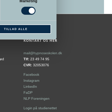
Marketing
TILLAD ALLE
KONTAKT OS HER
mail@hypnoseskolen.dk
rød
Tlf:
23 49 74 95
CVR:
32053076
Facebook
Instagram
LinkedIn
FaDP
NLP Foreningen
Login på studienettet