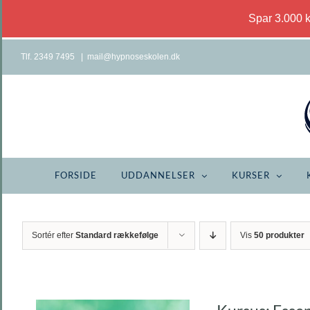
Spar 3.000 
Skip
Tlf. 2349 7495
|
mail@hypnoseskolen.dk
to
content
FORSIDE
UDDANNELSER
KURSER
Sortér efter
Standard rækkefølge
Vis
50 produkter