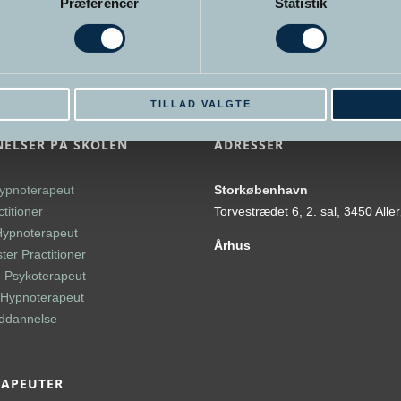
Præferencer
Statistik
E
TILLAD VALGTE
ELSER PÅ SKOLEN
ADRESSER
ypnoterapeut
Storkøbenhavn
titioner
Torvestrædet 6, 2. sal, 3450 Alle
Hypnoterapeut
Århus
er Practitioner
 Psykoterapeut
l Hypnoterapeut
uddannelse
RAPEUTER