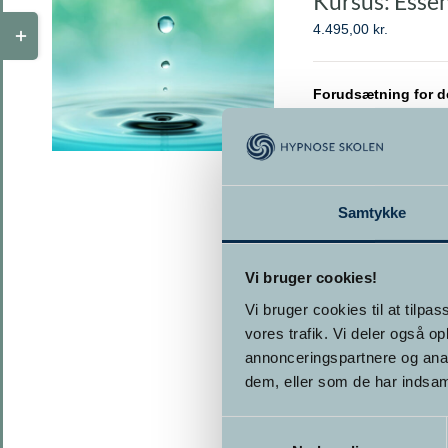
Kursus: Esse
Toggle
4.495,00
kr.
Sliding
Bar
Forudsætning for d
Area
på hold med 3-4 års 
uddannet master på 
BOOK DIN PLADS
Samtykke
Vi bruger cookies!
Vi bruger cookies til at tilpas
vores trafik. Vi deler også 
annonceringspartnere og anal
dem, eller som de har indsaml
Samtykkevalg