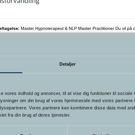
nsforvandling
eltagelse:
Master Hypnoterapeut & NLP Master Practitioner Du vil på 
studerende på Psykoterapeut uddannelsen, det kræver derfor at du er a
skolen.
Dette
 NU
Hurtigt kig
vare
Detaljer
har
flere
varianter.
Mulighederne
se vores indhold og annoncer, til at vise dig funktioner til sociale
kan
oplysninger om din brug af vores hjemmeside med vores partnere i
vælges
ysepartnere. Vores partnere kan kombinere disse data med andr
på
et fra din brug af deres tjenester.
varesiden