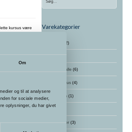
Varekategorier
dette kursus være
ktiv terapeut og
Foredrag
(2)
Kurser
(12)
Om
Kurser for alle
(6)
Online kursus
(4)
 medier og til at analysere
Supervision
(1)
nden for sociale medier,
e oplysninger, du har givet
Terapi
(1)
Uddannelser
(3)