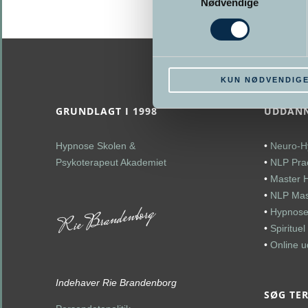
Nødvendige
KUN NØDVENDIG
GRUNDLAGT I 1998
UDDANN
Hypnose Skolen &
•
Neuro-H
Psykoterapeut Akademiet
•
NLP Prac
•
Master 
•
NLP Mast
•
Hypnose
•
Spiritue
•
Online 
Indehaver Rie Brandenborg
SØG TE