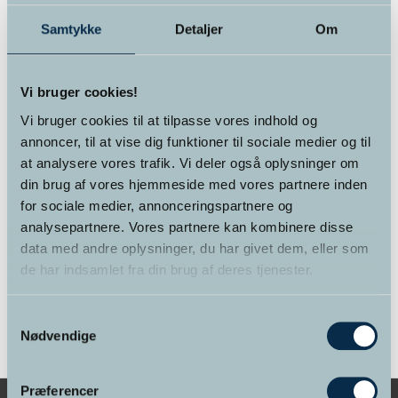
Varekategorier
Samtykke
Detaljer
Om
Foredrag
(2)
Vi bruger cookies!
Kurser
(12)
Vi bruger cookies til at tilpasse vores indhold og
Kurser for alle
(6)
annoncer, til at vise dig funktioner til sociale medier og til
at analysere vores trafik. Vi deler også oplysninger om
Online kursus
(4)
din brug af vores hjemmeside med vores partnere inden
for sociale medier, annonceringspartnere og
Supervision
(1)
analysepartnere. Vores partnere kan kombinere disse
data med andre oplysninger, du har givet dem, eller som
Terapi
(1)
de har indsamlet fra din brug af deres tjenester.
Uddannelser
(3)
Samtykkevalg
Nødvendige
Præferencer