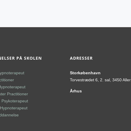
ELSER PÅ SKOLEN
ADRESSER
ypnoterapeut
Storkøbenhavn
titioner
Torvestrædet 6, 2. sal, 3450 Alle
Hypnoterapeut
Århus
er Practitioner
 Psykoterapeut
l Hypnoterapeut
uddannelse