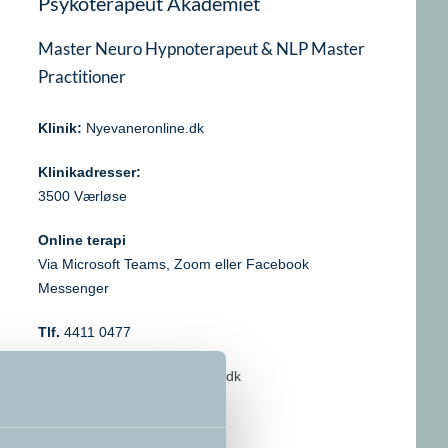
Psykoterapeut Akademiet
Master Neuro Hypnoterapeut & NLP Master
Practitioner
Klinik:
Nyevaneronline.dk
Klinikadresser:
3500 Værløse
Online terapi
Via Microsoft Teams, Zoom eller Facebook
Messenger
Tlf.
4411 0477
Mail:
terapi@nyevaneronline.dk
Website:
nyevaneronline.dk