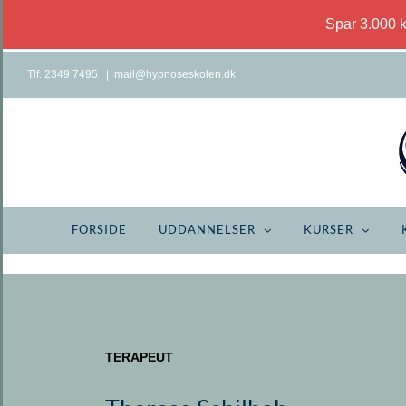
Spar 3.000 
Skip
Tlf. 2349 7495
|
mail@hypnoseskolen.dk
to
content
FORSIDE
UDDANNELSER
KURSER
TERAPEUT