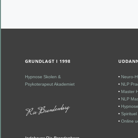
GRUNDLAGT I 1998
UDDANN
Hypnose Skolen &
•
Neuro-H
Psykoterapeut Akademiet
•
NLP Prac
•
Master 
•
NLP Mast
•
Hypnose
•
Spiritue
•
Online 
Indehaver Rie Brandenborg