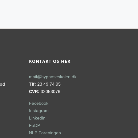
KONTAKT OS HER
mail@hypnoseskolen.dk
rød
Tlf:
23 49 74 95
CVR:
32053076
Facebook
Instagram
LinkedIn
FaDP
NLP Foreningen