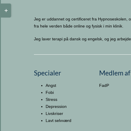
Toggle
Sliding
Jeg er uddannet og certificeret fra Hypnoseskolen, o
Bar
fra hele verden både online og fysisk i min klinik.
Area
Jeg laver terapi på dansk og engelsk, og jeg arbej
Specialer
Medlem af
Angst
FadP
Fobi
Stress
Depression
Livskriser
Lavt selvværd