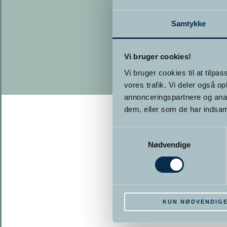
Samtykke
Vi bruger cookies!
Vi bruger cookies til at tilpas
vores trafik. Vi deler også 
annonceringspartnere og anal
dem, eller som de har indsaml
Samtykkevalg
Nødvendige
KUN NØDVENDIG