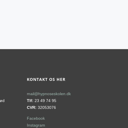
KONTAKT OS HER
mail@hypnoseskolen.dk
rød
Tlf:
23 49 74 95
CVR:
32053076
Facebook
Instagram