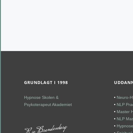
GRUNDLAGT I 1998
UDDANN
Hypnose Skolen &
•
Neuro-H
Psykoterapeut Akademiet
•
NLP Prac
•
Master 
•
NLP Mast
•
Hypnose
•
Spiritue