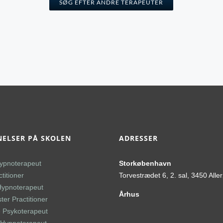
SØG EFTER ANDRE TERAPEUTER
ELSER PÅ SKOLEN
ADRESSER
ypnoterapeut
Storkøbenhavn
titioner
Torvestrædet 6, 2. sal, 3450 Alle
Hypnoterapeut
Århus
er Practitioner
 Psykoterapeut
l Hypnoterapeut