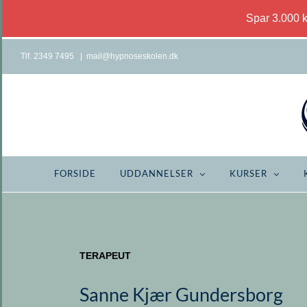
Spar 3.000 
Skip
Tlf. 2349 7495
|
mail@hypnoseskolen.dk
to
content
FORSIDE
UDDANNELSER
KURSER
TERAPEUT
Sanne Kjær Gundersborg