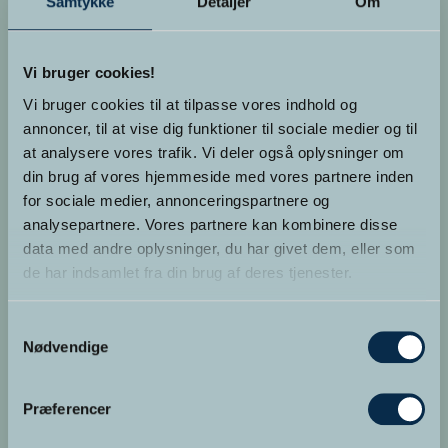
Samtykke
Detaljer
Om
Tlf.
4243 7700
Mail:
keld@egedalhypnose.dk
Vi bruger cookies!
Website:
egedalhypnose.dk
Vi bruger cookies til at tilpasse vores indhold og
annoncer, til at vise dig funktioner til sociale medier og til
at analysere vores trafik. Vi deler også oplysninger om
din brug af vores hjemmeside med vores partnere inden
for sociale medier, annonceringspartnere og
analysepartnere. Vores partnere kan kombinere disse
data med andre oplysninger, du har givet dem, eller som
de har indsamlet fra din brug af deres tjenester.
Samtykkevalg
Nødvendige
SEND EN MAIL
Præferencer