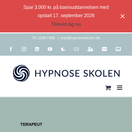
Spar 3.000 kr. på basisuddannelsen med
opstart 17. september 2026
Tilmeld dig nu
Skip
Tlf. 2349 7495
|
mail@hypnoseskolen.dk
to
Facebook
Instagram
LinkedIn
YouTube
Terapeutlisten
E-
For
Visa
Maste
content
mail
studerende
TERAPEUT