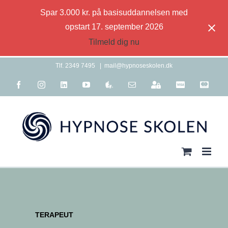
Spar 3.000 kr. på basisuddannelsen med
opstart 17. september 2026
Tilmeld dig nu
Skip
Tlf. 2349 7495
|
mail@hypnoseskolen.dk
to
Facebook
Instagram
LinkedIn
YouTube
Terapeutlisten
E-
For
Visa
Maste
content
mail
studerende
TERAPEUT