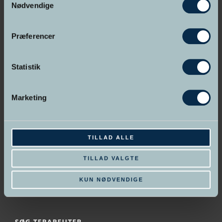
Nødvendige
Indehaver Rie Brandenborg
Præferencer
Persondatapolitik
Handelsbetingelser
Statistik
UDDANNELSER PÅ SKOLEN
Marketing
•
Neuro-Hypnoterapeut
•
NLP Practitioner
TILLAD ALLE
•
Master Hypnoterapeut
•
NLP Master Practitioner
TILLAD VALGTE
•
Hypnose Psykoterapeut
•
Spirituel Hypnoterapeut
KUN NØDVENDIGE
•
Online uddannelse
SØG TERAPEUTER