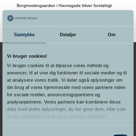
Borgmestergaarden i Havnegade bliver foreløbigt
tilholdssted, når Hypnose Skolen & Psykoterapeut
Akademiet åbner afdeling i
>> Læs mere
Samtykke
Detaljer
Om
Vi bruger cookies!
Vi bruger cookies til at tilpasse vores indhold og
annoncer, til at vise dig funktioner til sociale medier og til
GRUNDLAGT I 1998
at analysere vores trafik. Vi deler også oplysninger om
din brug af vores hjemmeside med vores partnere inden
Hypnose Skolen &
for sociale medier, annonceringspartnere og
Psykoterapeut Akademiet
analysepartnere. Vores partnere kan kombinere disse
data med andre oplysninger, du har givet dem, eller som
de har indsamlet fra din brug af deres tjenester.
Samtykkevalg