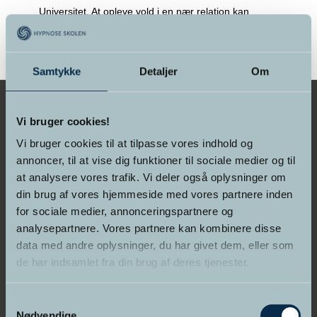
Universitet. At opleve vold i en nær relation kan
skabe uhensigtsmæssige
>> Læs mere
Samtykke
Detaljer
Om
Vi bruger cookies!
Vi bruger cookies til at tilpasse vores indhold og
GRUNDLAGT I 1998
annoncer, til at vise dig funktioner til sociale medier og til
at analysere vores trafik. Vi deler også oplysninger om
Hypnose Skolen &
din brug af vores hjemmeside med vores partnere inden
Psykoterapeut Akademiet
for sociale medier, annonceringspartnere og
analysepartnere. Vores partnere kan kombinere disse
data med andre oplysninger, du har givet dem, eller som
de har indsamlet fra din brug af deres tjenester.
Samtykkevalg
Nødvendige