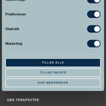
Indehaver Rie Brandenborg
Persondatapolitik
Præferencer
Handelsbetingelser
Statistik
UDDANNELSER PÅ SKOLEN
Marketing
•
Neuro-Hypnoterapeut
•
NLP Practitioner
•
Master Hypnoterapeut
TILLAD ALLE
•
NLP Master Practitioner
•
Hypnose Psykoterapeut
TILLAD VALGTE
•
Spirituel Hypnoterapeut
•
Online uddannelse
KUN NØDVENDIGE
SØG TERAPEUTER